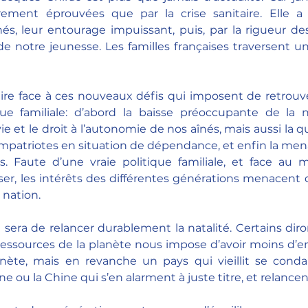
ement éprouvées que par la crise sanitaire. Elle a 
és, leur entourage impuissant, puis, par la rigueur de
de notre jeunesse. Les familles françaises traversent un
aire face à ces nouveaux défis qui imposent de retrouve
ue familiale: d’abord la baisse préoccupante de la nat
ie et le droit à l’autonomie de nos aînés, mais aussi la qua
mpatriotes en situation de dépendance, et enfin la men
es. Faute d’une vraie politique familiale, et face au 
r, les intérêts des différentes générations menacent d
 nation.
 sera de relancer durablement la natalité. Certains diron
ressources de la planète nous impose d’avoir moins d’enfa
lanète, mais en revanche un pays qui vieillit se conda
 ou la Chine qui s’en alarment à juste titre, et relancent