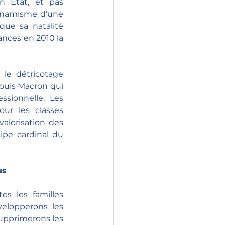
 État, et pas 
ynamisme d’une 
que sa natalité 
nces en 2010 la 
le détricotage 
puis Macron qui 
ssionnelle. Les 
ur les classes 
lorisation des 
pe cardinal du 
us
s les familles 
elopperons les 
upprimerons les 