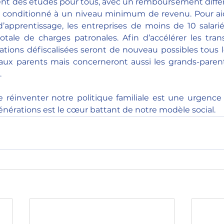
nt des études pour tous, avec un remboursement différé
et conditionné à un niveau minimum de revenu. Pour aid
’apprentissage, les entreprises de moins de 10 salarié
otale de charges patronales. Afin d’accélérer les tran
ations défiscalisées seront de nouveau possibles tous le
aux parents mais concerneront aussi les grands-parents
.
ue réinventer notre politique familiale est une urgence n
énérations est le cœur battant de notre modèle social.