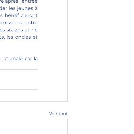
 après l’entrée 
er les jeunes à 
s bénéficieront 
smissions entre 
s six ans et ne 
, les oncles et 
ationale car la 
Voir tout