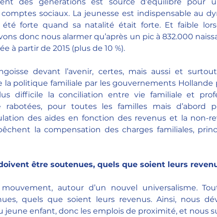
ent des générations est source d’équilibre pour un
comptes sociaux. La jeunesse est indispensable au d
été forte quand sa natalité était forte. Et faible lors
evons donc nous alarmer qu’après un pic à 832.000 naissa
ée à partir de 2015 (plus de 10 %).
goisse devant l’avenir, certes, mais aussi et surtout 
e la politique familiale par les gouvernements Hollande 
 difficile la conciliation entre vie familiale et profe
 rabotées, pour toutes les familles mais d’abord po
ation des aides en fonction des revenus et la non-reva
êchent la compensation des charges familiales, princi
 doivent être soutenues, quels que soient leurs reven
e mouvement, autour d’un nouvel universalisme. Toute
ues, quels que soient leurs revenus. Ainsi, nous dév
du jeune enfant, donc les emplois de proximité, et nous s