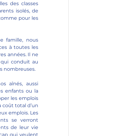
es des classes 
ents isolés, de 
 comme pour les 
 famille, nous 
es à toutes les 
s années. Il ne 
 qui conduit au 
les nombreuses.
 aînés, aussi 
s enfants ou la 
per les emplois 
 coût total d’un 
eux emplois. Les 
nts se verront 
ts de leur vie 
cap qui veulent 