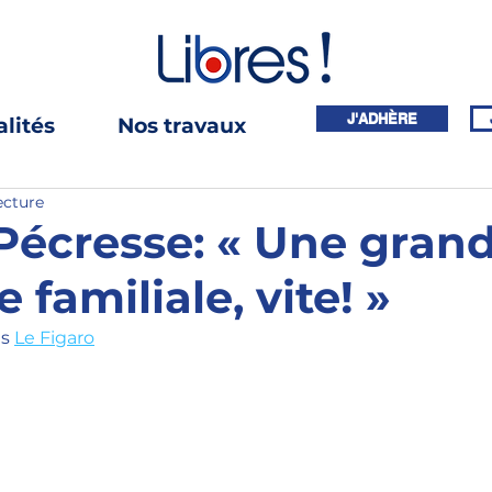
J'ADHÈRE
lités
Nos travaux
ecture
 Pécresse: « Une gran
e familiale, vite! »
s 
Le Figaro