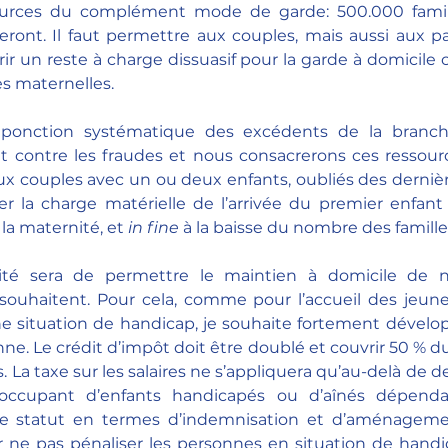
ources du complément mode de garde: 500.000 famill
ont. Il faut permettre aux couples, mais aussi aux par
urir un reste à charge dissuasif pour la garde à domicile
es maternelles.
 ponction systématique des excédents de la branche
t contre les fraudes et nous consacrerons ces ressourc
aux couples avec un ou deux enfants, oubliés des dernière
er la charge matérielle de l’arrivée du premier enfant
la maternité, et
 in fine 
à la baisse du nombre des famil
té sera de permettre le maintien à domicile de nos
 souhaitent. Pour cela, comme pour l’accueil des jeune
e situation de handicap, je souhaite fortement dévelop
nne. Le crédit d’impôt doit être doublé et couvrir 50 % du
 La taxe sur les salaires ne s’appliquera qu’au-delà de d
s’occupant d’enfants handicapés ou d’aînés dépenda
le statut en termes d’indemnisation et d’aménagemen
r ne pas pénaliser les personnes en situation de handi