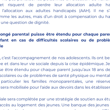
et risquent de perdre leur allocation adulte ha
 l’allocation aux adultes handicapés (AAH). Il ne s’
comme les autres, mais d’un droit à compensation du ha
t une question de dignité.
congé parental puisse être étendu pour chaque paren
ant en cas de difficultés scolaires ou de probl
le
é, c’est l’accompagnement de nos adolescents. Ils ont be
e et dans leur vie sociale depuis la crise épidémique. J
se être étendu pour chaque parent jusqu’aux 18 ans de
s scolaires ou de problèmes de santé physique ou mentale
particulier les familles monoparentales, une réserv
 sera mobilisée pour l’aide aux devoirs dans les établisse
iale sera complétée par une stratégie de soutien aux étu
d’accès au logement des jeunes. Une banque des jeunes 