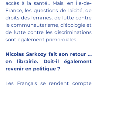
accès à la santé... Mais, en Île-de-
France, les questions de laïcité, de 
droits des femmes, de lutte contre 
le communautarisme, d'écologie et 
de lutte contre les discriminations 
sont également primordiales.
Nicolas Sarkozy fait son retour ... 
en librairie. Doit-il également 
revenir en politique ?
Les Français se rendent compte 
qu'un certain nombre de vraies 
réformes ont été faites sous le 
quinquennat de Nicolas Sarkozy et 
j'en suis heureuse. Pour l'instant, il 
n'envisage pas son retour. C'est 
donc à nous de nous retrousser 
nos manches.