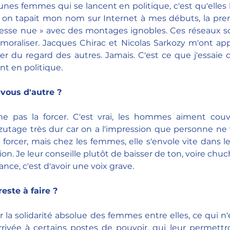
eunes femmes qui se lancent en politique, c'est qu'elles l
nd on tapait mon nom sur Internet à mes débuts, la pre
resse nue » avec des montages ignobles. Ces réseaux soc
émoraliser. Jacques Chirac et Nicolas Sarkozy m'ont appri
er du regard des autres. Jamais. C'est ce que j'essaie 
t en politique.
-vous d'autre ?
 ne pas la forcer. C'est vrai, les hommes aiment couvr
zutage très dur car on a l'impression que personne ne 
a forcer, mais chez les femmes, elle s'envole vite dans les
ion. Je leur conseille plutôt de baisser de ton, voire chuc
nce, c'est d'avoir une voix grave.
reste à faire ?
r la solidarité absolue des femmes entre elles, ce qui n'
arrivée à certains postes de pouvoir, qui leur permettro