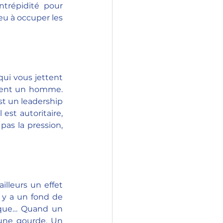
ntrépidité pour 
u à occuper les 
qui vous jettent 
ment un homme. 
t un leadership 
est autoritaire, 
as la pression, 
illeurs un effet 
 y a un fond de 
poque… Quand un 
une gourde. Un 