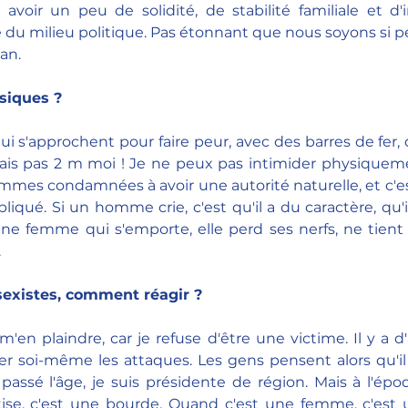
 avoir un peu de solidité, de stabilité familiale et d'i
 du milieu politique. Pas étonnant que nous soyons si pe
an.
siques ?
i s'approchent pour faire peur, avec des barres de fer, 
fais pas 2 m moi ! Je ne peux pas intimider physique
mes condamnées à avoir une autorité naturelle, et c'es
ué. Si un homme crie, c'est qu'il a du caractère, qu'il 
ne femme qui s'emporte, elle perd ses nerfs, ne tient p
.
sexistes, comment réagir ?
m'en plaindre, car je refuse d'être une victime. Il y a d'a
er soi-même les attaques. Les gens pensent alors qu'il
'ai passé l'âge, je suis présidente de région. Mais à l'é
se, c'est une bourde. Quand c'est une femme, c'est 