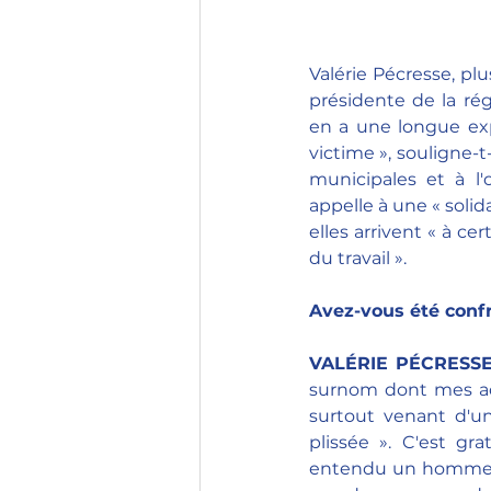
Valérie Pécresse, plu
présidente de la régi
en a une longue expé
victime », souligne-
municipales et à l'
appelle à une « solid
elles arrivent « à ce
du travail ».
Avez-vous été conf
VALÉRIE PÉCRESS
surnom dont mes adve
surtout venant d'un
plissée ». C'est gr
entendu un homme po