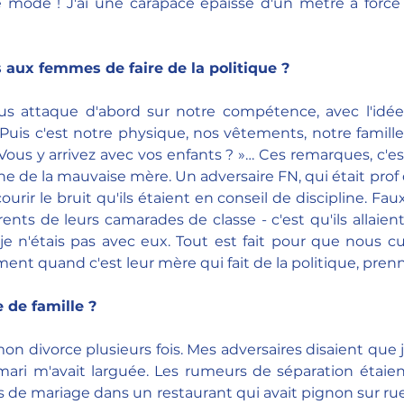
 mode ! J'ai une carapace épaisse d'un mètre à force d
aux femmes de faire de la politique ?
s attaque d'abord sur notre compétence, avec l'idé
 Puis c'est notre physique, nos vêtements, notre famille.
Vous y arrivez avec vos enfants ? »… Ces remarques, c'es
ythe de la mauvaise mère. Un adversaire FN, qui était prof 
ourir le bruit qu'ils étaient en conseil de discipline. Faux
rents de leurs camarades de classe - c'est qu'ils allaient
je n'étais pas avec eux. Tout est fait pour que nous cul
ment quand c'est leur mère qui fait de la politique, pren
e de famille ?
 mon divorce plusieurs fois. Mes adversaires disaient que j
ari m'avait larguée. Les rumeurs de séparation étaient
s de mariage dans un restaurant qui avait pignon sur ru