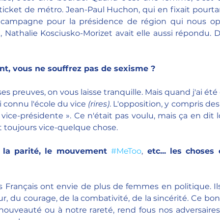
ticket de métro. Jean-Paul Huchon, qui en fixait pourtant l
campagne pour la présidence de région qui nous opp
, Nathalie Kosciusko-Morizet avait elle aussi répondu. D
nt, vous ne souffrez pas de sexisme ?
 ses preuves, on vous laisse tranquille. Mais quand j'ai été
i connu l'école du vice 
(rires)
. L'opposition, y compris des 
ice-présidente ». Ce n'était pas voulu, mais ça en dit l
 toujours vice-quelque chose.
r la parité, le mouvement 
#MeToo
,
 etc... les chose
 Français ont envie de plus de femmes en politique. Il
r, du courage, de la combativité, de la sincérité. Ce bonu
nouveauté ou à notre rareté, rend fous nos adversaires. 