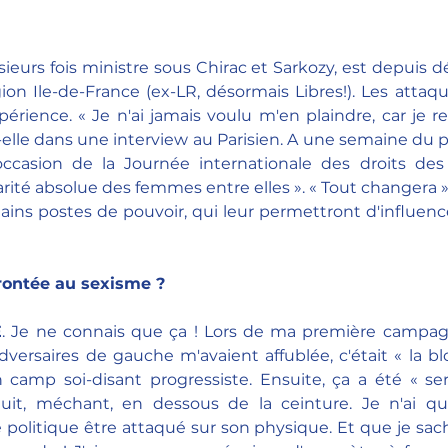
sieurs fois ministre sous Chirac et Sarkozy, est depuis 
on Ile-de-France (ex-LR, désormais Libres!). Les attaque
rience. « Je n'ai jamais voulu m'en plaindre, car je re
t-elle dans une interview au Parisien. A une semaine du p
occasion de la Journée internationale des droits des 
arité absolue des femmes entre elles ». « Tout changera », a
rtains postes de pouvoir, qui leur permettront d'influence
rontée au sexisme ?
E
. Je ne connais que ça ! Lors de ma première campagne
rsaires de gauche m'avaient affublée, c'était « la blo
 camp soi-disant progressiste. Ensuite, ça a été « ser
atuit, méchant, en dessous de la ceinture. Je n'ai qu
litique être attaqué sur son physique. Et que je sache