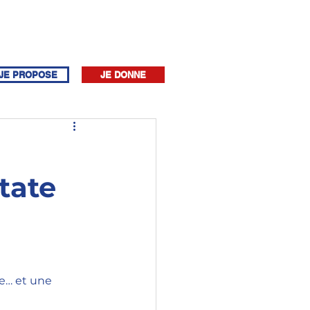
JE PROPOSE
JE DONNE
state
ue… et une 