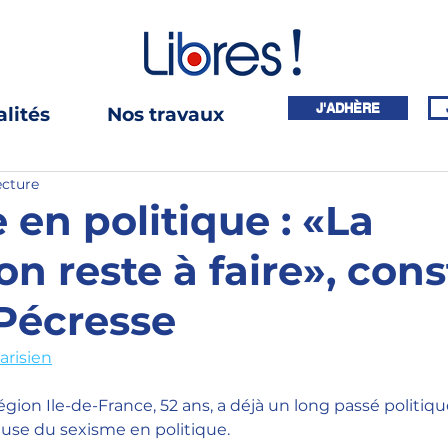
J'ADHÈRE
lités
Nos travaux
ecture
 en politique : «La
on reste à faire», con
 Pécresse
arisien
égion Ile-de-France, 52 ans, a déjà un long passé politiq
use du sexisme en politique.