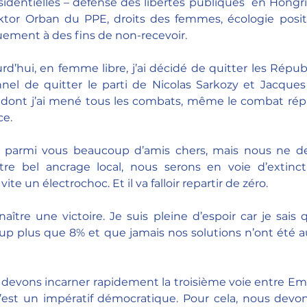
entielles – défense des libertés publiques  en Hongrie
ktor Orban du PPE, droits des femmes, écologie positi
ement à des fins de non-recevoir.
d’hui, en femme libre, j’ai décidé de quitter les Républ
el de quitter le parti de Nicolas Sarkozy et Jacques C
t dont j’ai mené tous les combats, même le combat répu
ce. 
j’ai parmi vous beaucoup d’amis chers, mais nous ne d
re bel ancrage local, nous serons en voie d’extinct
te un électrochoc. Et il va falloir repartir de zéro.
aître une victoire. Je suis pleine d’espoir car je sais q
p plus que 8% et que jamais nos solutions n’ont été au
devons incarner rapidement la troisième voie entre E
’est un impératif démocratique. Pour cela, nous devons