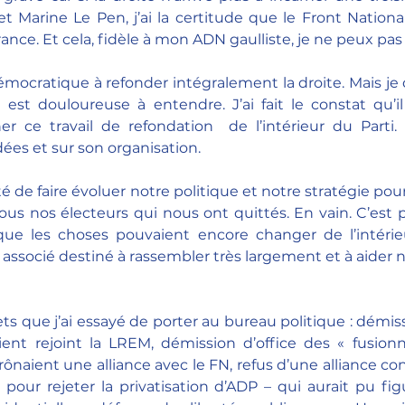
arine Le Pen, j’ai la certitude que le Front National 
ance. Et cela, fidèle à mon ADN gaulliste, je ne peux pas
mocratique à refonder intégralement la droite. Mais je d
 est douloureuse à entendre. J’ai fait le constat qu’il
r ce travail de refondation  de l’intérieur du Parti. 
dées et sur son organisation.
té de faire évoluer notre politique et notre stratégie pour 
us nos électeurs qui nous ont quittés. En vain. C’est pa
 que les choses pouvaient encore changer de l’intérieu
ssocié destiné à rassembler très largement et à aider no
ets que j’ai essayé de porter au bureau politique : démiss
aient rejoint la LREM, démission d’office des « fusion
rônaient une alliance avec le FN, refus d’une alliance co
pour rejeter la privatisation d’ADP – qui aurait pu fig