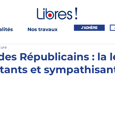
J'ADHÈRE
lités
Nos travaux
ture
es Républicains : la l
itants et sympathisan