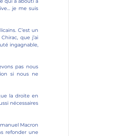
 qui a abouti à 
ve… je me suis 
icains. C’est un 
hirac, que j’ai 
té ingagnable, 
evons pas nous 
ion si nous ne 
ue la droite en 
ssi nécessaires 
mmanuel Macron 
 refonder une  