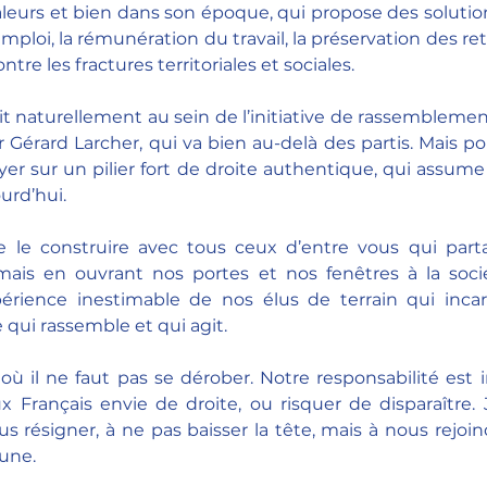
valeurs et bien dans son époque, qui propose des solution
 l’emploi, la rémunération du travail, la préservation des retr
ntre les fractures territoriales et sociales. 
t naturellement au sein de l’initiative de rassemblement 
Gérard Larcher, qui va bien au-delà des partis. Mais pou
uyer sur un pilier fort de droite authentique, qui assume
urd’hui.
ite le construire avec tous ceux d’entre vous qui par
mais en ouvrant nos portes et nos fenêtres à la sociét
périence inestimable de nos élus de terrain qui incar
e qui rassemble et qui agit.
où il ne faut pas se dérober. Notre responsabilité est
 Français envie de droite, ou risquer de disparaître. 
s résigner, à ne pas baisser la tête, mais à nous rejoin
une.