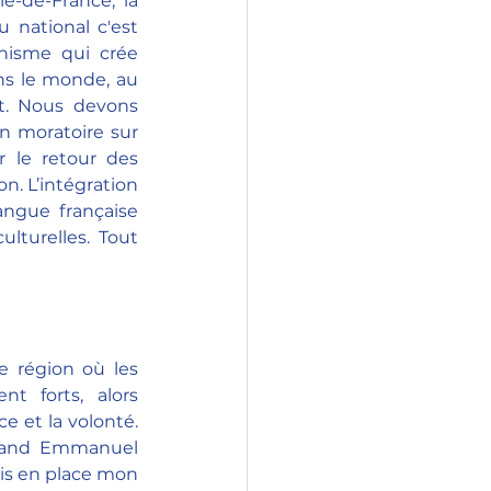
e-de-France, la 
national c'est 
nisme qui crée 
ns le monde, au 
t. Nous devons 
un moratoire sur 
r le retour des 
on. L’intégration 
angue française 
lturelles. Tout 
e région où les 
t forts, alors 
 et la volonté. 
quand Emmanuel 
mis en place mon 