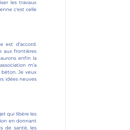
ser les travaux 
enne c'est celle 
 est d’accord. 
 aux frontières 
urons enfin la 
ssociation m’a 
béton. Je veux 
es idées neuves 
t qui libère les 
tion en donnant 
 de santé, les 