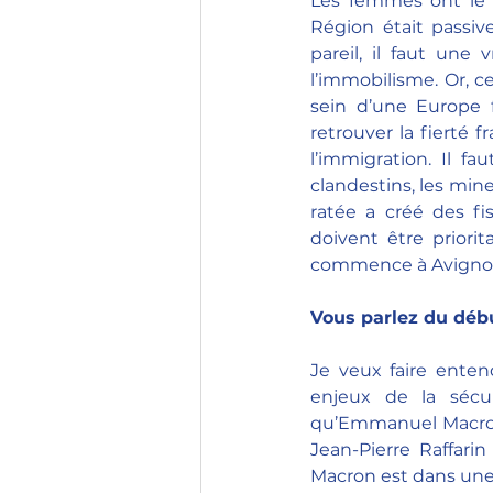
Les femmes ont le se
Région était passiv
pareil, il faut un
l’immobilisme. Or, c
sein d’une Europe 
retrouver la fierté f
l’immigration. Il fa
clandestins, les mineu
ratée a créé des fis
doivent être priorit
commence à Avignon
Vous parlez du débu
Je veux faire enten
enjeux de la sécur
qu’Emmanuel Macron a
Jean-Pierre Raffari
Macron est dans une g