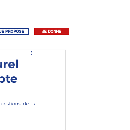
JE PROPOSE
JE DONNE
urel
pte
uestions de La 