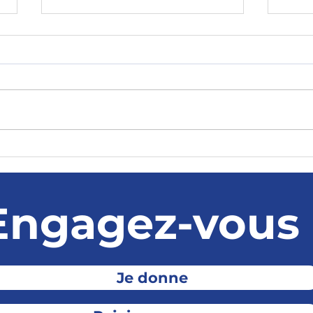
Le temps est compté, il
La d
faut une primaire après
vend
les municipales
Engagez-vous 
Je donne