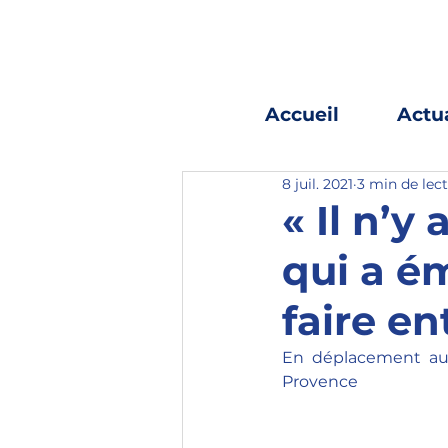
Accueil
Actua
8 juil. 2021
3 min de lec
« Il n’y
qui a é
faire e
En déplacement au f
Provence