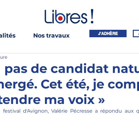
J'ADHÈRE
lités
Nos travaux
ture
 a pas de candidat nat
mergé. Cet été, je com
ntendre ma voix »
estival d'Avignon, Valérie Pécresse a répondu aux q