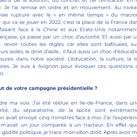
ns de la solution, du concret et de l’efficacité. En Il
e. Je l'ai remise en ordre et en mouvement. Au niveau 
e vraie rupture avec le « en même temps » du macro
e qui va se jouer en 2022, c’est la place de la France da
faisant face à la Chine et aux Etats-Unis notammen
rançaise, ça passe par un choc d’autorité. Et aussi par 
ut revoir toutes les régles car elles sont bafouées, su
rs isolés, le droit d’asile... Il faut aussi un choc d’éducati
sures dans notre société. L’éducation, la culture, la l
aires. Je suis à Avignon pour évoquer ces questions cu
. 
t de votre campagne présidentielle ? 
dre ma voix. J’ai été réélue en Ile-de-France, dans un
ité, du séparatisme, de la laïcité sont extrêmemen
vait envoyé cinq ministres face à moi. J’ai l’expérience
n m’avait un jour comparée à un tracteur. En effet 
odille politique, je trace mon sillon droit. Après avoir 