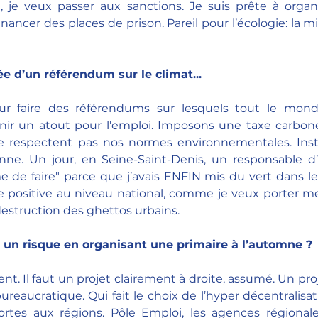
, je veux passer aux sanctions. Je suis prête à organi
financer des places de prison. Pareil pour l’écologie: la mi
ée d’un référendum sur le climat... 
ur faire des référendums sur lesquels tout le monde
enir un atout pour l'emploi. Imposons une taxe carbone
e respectent pas nos normes environnementales. Insta
ne. Un jour, en Seine-Saint-Denis, un responsable d’a
de faire" parce que j’avais ENFIN mis du vert dans le 
ie positive au niveau national, comme je veux porter m
 destruction des ghettos urbains. 
e un risque en organisant une primaire à l’automne ? 
. Il faut un projet clairement à droite, assumé. Un proje
bureaucratique. Qui fait le choix de l’hyper décentralisa
tes aux régions. Pôle Emploi, les agences régionales