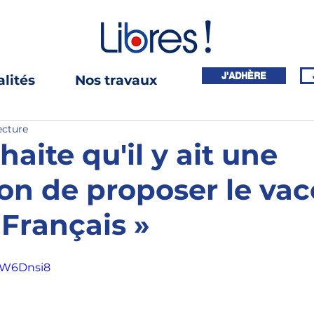
J'ADHÈRE
lités
Nos travaux
ecture
haite qu'il y ait une
ion de proposer le vac
Français »
saW6Dnsi8