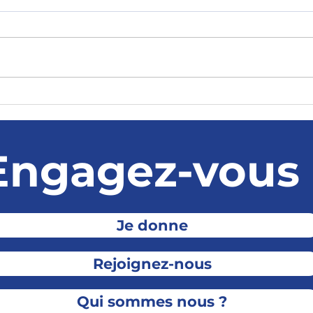
Le temps est compté, il
La d
faut une primaire après
vend
les municipales
Engagez-vous 
Je donne
Rejoignez-nous
Qui sommes nous ?