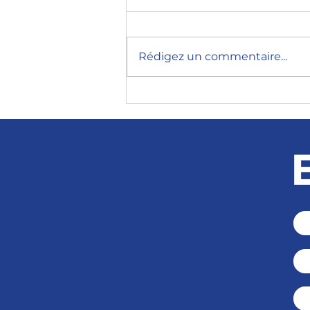
Rédigez un commentaire...
7 leçons d'une
présidentielle