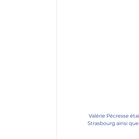
 Valérie Pécresse était l'invitée d'Europe 1. Elle est revenue sur l'attentat terroriste de 
Strasbourg ainsi que 