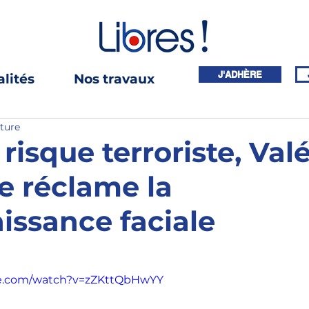
J'ADHÈRE
lités
Nos travaux
cture
risque terroriste, Valé
e réclame la
issance faciale
be.com/watch?v=zZKttQbHwYY