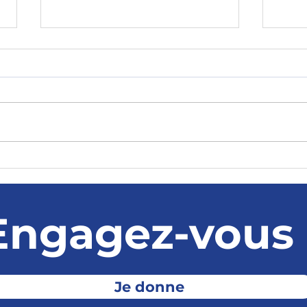
Le temps est compté, il
La d
faut une primaire après
vend
les municipales
Engagez-vous 
Je donne